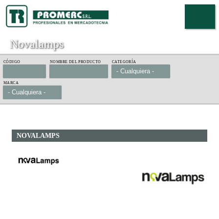
Pasar al
contenido
principal
Novalamps
CÓDIGO
NOMBRE DEL PRODUCTO
CATEGORÍA
MARCA
ver más
NOVALAMPS
ver más