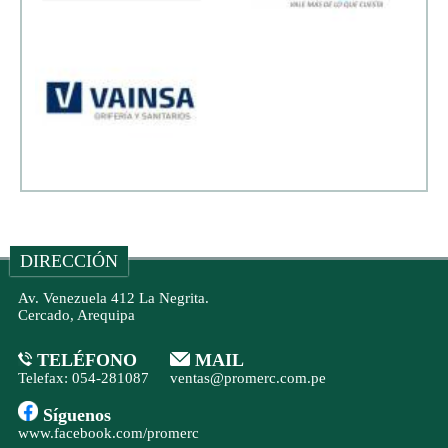
DIRECCIÓN
Av. Venezuela 412 La Negrita.
Cercado, Arequipa
TELÉFONO
MAIL
Telefax: 054-281087
ventas@promerc.com.pe
Síguenos
www.facebook.com/promerc