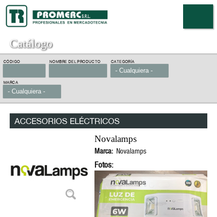
Pasar al
contenido
principal
Catálogo
CÓDIGO
NOMBRE DEL PRODUCTO
CATEGORÍA
MARCA
ACCESORIOS ELÉCTRICOS
Novalamps
Marca:
Novalamps
Fotos: